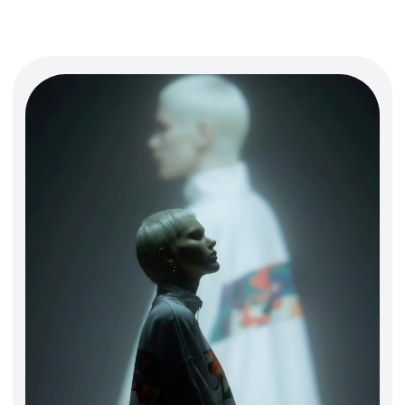
Создана для тех, кто ценит удобство
и простоту: минимализм, который
работает и в городе, и за его
пределами. Простые формы,
продуманные детали
и практичность на каждый день.
Открыть каталог
Коллекция, в которой коты заняли
всё — от худи до бутылок и
ремешков.
Уют, ирония и фирменный стиль
А101 со смелым характером.
Подойдёт тем, кто умеет быть