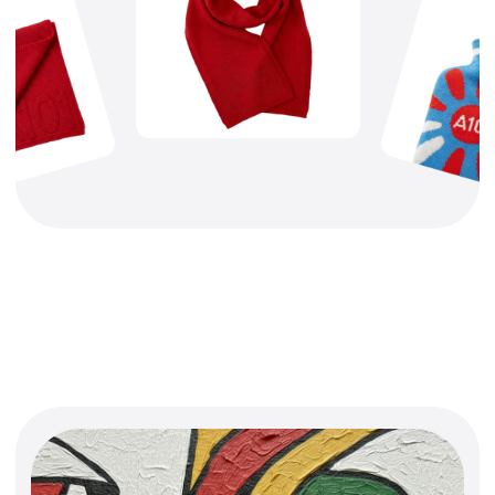
Капсула, где стрит-арт и
урбанистика слились в мощный
визуальный код. Авторские принты
Nootk — это дерзость, ирония и
хаос большого города,
переосмысленные в
лимитированной коллекции.
Смелые образы, цветные патчи,
иллюстрации, которые хочется
рассматривать — для тех, кто не
боится выделяться.