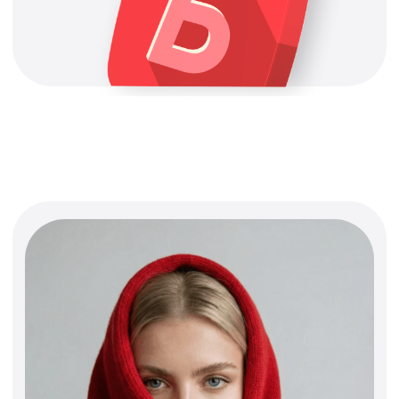
натуральной итальянской шерсти и
кашемира. Тёплые аксессуары с
характером: шарф, косынка и грелка —
для морозных прогулок, зимнего спорта
и домашнего уюта. Яркий акцент,
комфорт и редкий баланс натурального
состава и стиля, который хочется носить
каждый день.
Открыть каталог
Коллекция, созданная известным
художником и новым арт-
директором А101. Каждый дизайн
уникальный, живой, теплый,
сказочный и ностальгирующий.
Качественные ткани и яркие