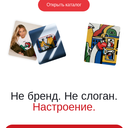
Открыть каталог
Не бренд. Не слоган.
Настроение.
Мерч, вдохновлённый
городом
Наш мерч — это отражение жизни в
А101. Здесь есть всё: уют, характер,
немного иронии и настоящая любовь к
деталям. Мы сделали вещи, которые
хочется носить — потому что они про
вас, про ваш дом и то, что его
окружает.