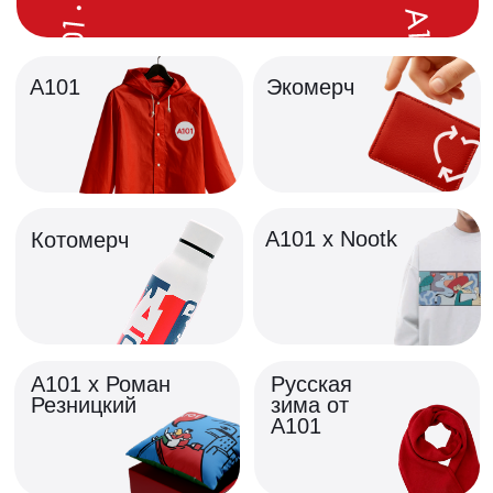
программы лояльности
Получайте бонусы за покупки у
партнёров — и тратьте их на вещи,
которые действительно хочется
носить. Посмотреть свой баланс вы
можете в приложении А101 Дом в
разделе Сервис — Программа
Лояльности.
Зимняя коллекция мерча А101 из
натуральной итальянской шерсти и
кашемира. Тёплые аксессуары с
характером: шарф, косынка и
грелка — для морозных прогулок,
зимнего спорта и домашнего уюта.
Яркий акцент, комфорт и редкий
баланс натурального состава и
стиля, который хочется носить
каждый день.