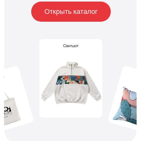
Котомерч
Коллекция, в которой коты заняли
всё — от худи до бутылок и ремешков.
Уют, ирония и фирменный стиль А101
со смелым характером. Подойдёт тем,
кто умеет быть серьёзным,
но не слишком.
Открыть каталог