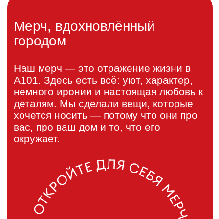
А101
Экомерч
A101 x Nootk
Котомерч
А101 х Роман
Русская
Резницкий
зима от
А101
Оплачивайте бонусами