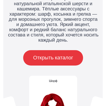
А101 х Роман
Резницкий
Коллекция, созданная известным
художником и новым арт-директором
А101. Каждый дизайн уникальный,
живой, теплый, сказочный
и ностальгирующий. Качественные
ткани и яркие принты в стиле поп-арт
с настроением спокойствия
и домашнего тепла в одежде и для
дома.
Открыть каталог