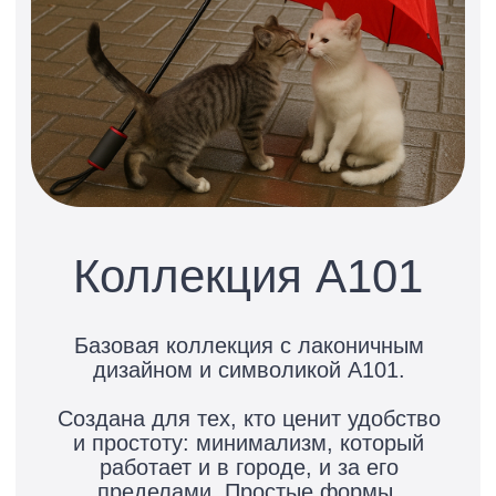
Экомерч А101
Коллекция аксессуаров
из переработанных материалов: сумки,
кардхолдеры, косметички и ключницы.
Чистый дизайн в фирменных цветах
А101 и экологичный подход к каждому
изделию. Практичные вещи для тех, кто
выбирает стиль и осознанность
одновременно.
Открыть каталог