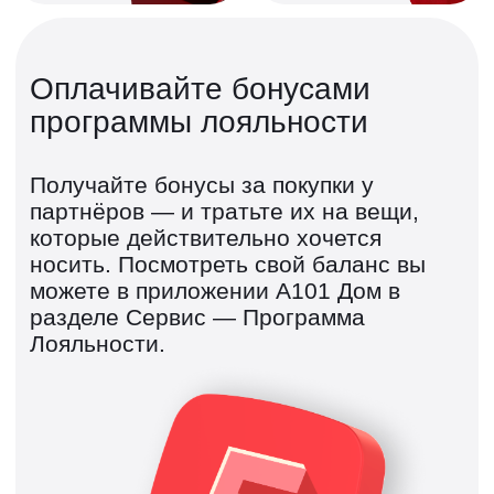
Русская зима от
А101
Зимняя коллекция мерча А101 из