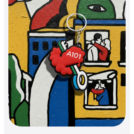
A101 x Nootk
Капсула, где стрит-арт и урбанистика
слились в мощный визуальный код.
Авторские принты Nootk — это
дерзость, ирония и хаос большого
города, переосмысленные в
лимитированной коллекции. Смелые
образы, цветные патчи, иллюстрации,
которые хочется рассматривать — для
тех, кто не боится выделяться.