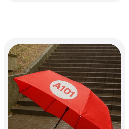
Коллекция аксессуаров
из переработанных материалов:
сумки, кардхолдеры, косметички
и ключницы. Чистый дизайн
в фирменных цветах А101
и экологичный подход к каждому
изделию. Практичные вещи для
тех, кто выбирает стиль
и осознанность одновременно.